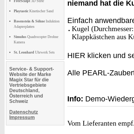
FreeSculpt
3D Stifte
niemand hat die Ku
Playtastic
Kinetischer Sand
Einfach anwendbarer 
Rosenstein & Söhne
Induktion
Adapterplatten
Kugel (Durchmesser: 
Klappkästchen aus Ku
Simulus
Quadrocopter Drohne
Kamera
St. Leonhard
Uhrwerk Sets
HIER klicken und se
Service- & Support-
Alle PEARL-Zaubertr
Website der Marke
Magix Star für die
Vertriebsgebiete
Deutschland,
Österreich und
Info:
Demo-Wiederga
Schweiz
Datenschutz
Impressum
Vom Lieferanten emp