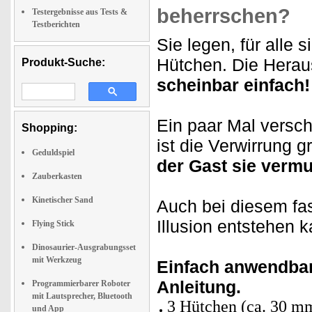
beherrschen?
Testergebnisse aus Tests &
Testberichten
Sie legen, für alle 
Hütchen. Die Herau
Produkt-Suche:
scheinbar einfach!
Ein paar Mal versch
Shopping:
ist die Verwirrung g
Geduldspiel
der Gast sie vermu
Zauberkasten
Kinetischer Sand
Auch bei diesem fa
Illusion entstehen k
Flying Stick
Dinosaurier-Ausgrabungsset
mit Werkzeug
Einfach anwendbare
Anleitung.
Programmierbarer Roboter
mit Lautsprecher, Bluetooth
3 Hütchen (ca. 30 m
und App