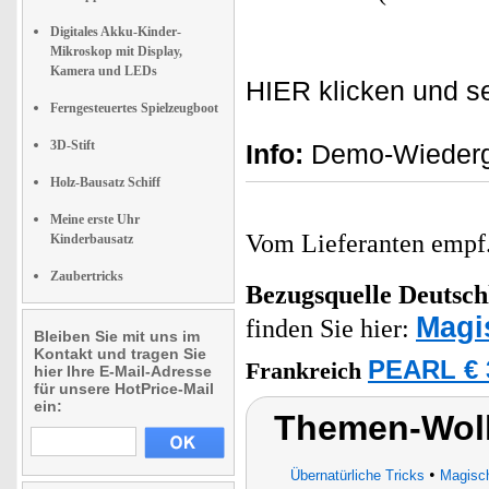
Digitales Akku-Kinder-
Mikroskop mit Display,
Kamera und LEDs
HIER klicken und s
Ferngesteuertes Spielzeugboot
3D-Stift
Info:
Demo-Wiederga
Holz-Bausatz Schiff
Meine erste Uhr
Vom Lieferanten emp
Kinderbausatz
Zaubertricks
Bezugsquelle
Deutsch
Magi
finden Sie hier:
Bleiben Sie mit uns im
Kontakt und tragen Sie
PEARL € 
Frankreich
hier Ihre E-Mail-Adresse
für unsere HotPrice-Mail
ein:
Themen-Wolk
•
Übernatürliche Tricks
Magisc