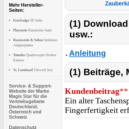
Zauberk
Mehr Hersteller-
Seiten:
FreeSculpt
3D Stifte
(1) Download
Playtastic
Kinetischer Sand
usw.:
Rosenstein & Söhne
Induktion
Adapterplatten
Anleitung
Simulus
Quadrocopter Drohne
Kamera
(1) Beiträge,
St. Leonhard
Uhrwerk Sets
Service- & Support-
Kundenbeitrag
**
Website der Marke
Magix Star für die
Ein alter Taschens
Vertriebsgebiete
Deutschland,
Fingerfertigkeit er
Österreich und
Schweiz
Datenschutz