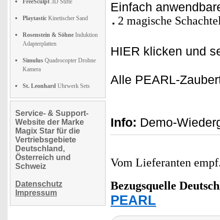
FreeSculpt
3D Stifte
Einfach anwendbarer 
2 magische Schachtel
Playtastic
Kinetischer Sand
Rosenstein & Söhne
Induktion
Adapterplatten
HIER klicken und se
Simulus
Quadrocopter Drohne
Kamera
Alle PEARL-Zaubertr
St. Leonhard
Uhrwerk Sets
Service- & Support-
Info:
Demo-Wiederga
Website der Marke
Magix Star für die
Vertriebsgebiete
Deutschland,
Österreich und
Vom Lieferanten emp
Schweiz
Bezugsquelle
Deutsch
Datenschutz
Impressum
PEARL