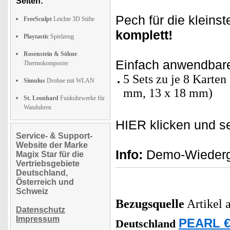
Seiten:
Pech für die kleinst
FreeSculpt
Leichte 3D Stifte
komplett!
Playtastic
Spielzeug
Rosenstein & Söhne
Einfach anwendbarer 
Thermokomposter
5 Sets zu je 8 Karte
Simulus
Drohne mit WLAN
mm, 13 x 18 mm)
St. Leonhard
Funkuhrwerke für
Wanduhren
HIER klicken und se
Service- & Support-
Website der Marke
Info:
Demo-Wiederga
Magix Star für die
Vertriebsgebiete
Deutschland,
Österreich und
Schweiz
Bezugsquelle
Artikel 
Datenschutz
Impressum
PEARL €
Deutschland