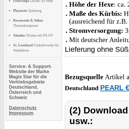
FreeSculpt
Leichte 3D Stifte
Höhe der Hexe
: ca.
Playtastic
Spielzeug
Maße des Kürbis:
Hö
(ausreichend für z.
Rosenstein & Söhne
Thermokomposter
Stromversorgung:
3
Simulus
Drohne mit WLAN
Mit deutscher Anleit
St. Leonhard
Funkuhrwerke für
Lieferung ohne Süß
Wanduhren
Service- & Support-
Website der Marke
Bezugsquelle
Artikel 
Magix Star für die
Vertriebsgebiete
PEARL €
Deutschland,
Deutschland
Österreich und
Schweiz
(2) Download
Datenschutz
Impressum
usw.: