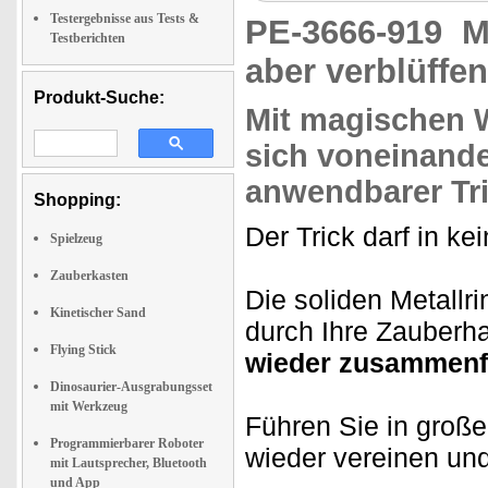
Testergebnisse aus Tests &
PE-3666-919
M
Testberichten
aber verblüffen
Produkt-Suche:
Mit magischen W
sich voneinander
anwendbarer Tric
Shopping:
Der Trick darf in k
Spielzeug
Zauberkasten
Die soliden Metallr
Kinetischer Sand
durch Ihre Zauber
Flying Stick
wieder zusammenf
Dinosaurier-Ausgrabungsset
mit Werkzeug
Führen Sie in große
Programmierbarer Roboter
wieder vereinen un
mit Lautsprecher, Bluetooth
und App