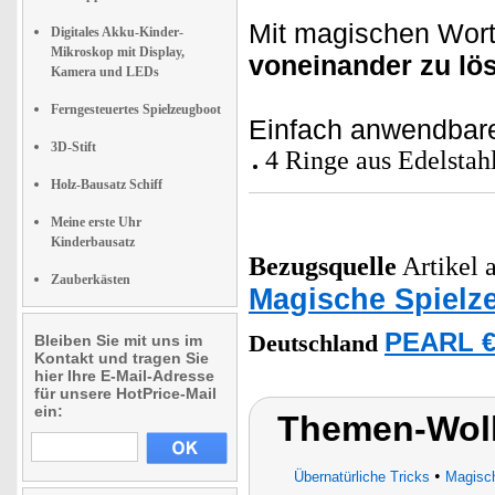
Mit magischen Wort
Digitales Akku-Kinder-
Mikroskop mit Display,
voneinander zu lös
Kamera und LEDs
Ferngesteuertes Spielzeugboot
Einfach anwendbarer 
3D-Stift
4 Ringe aus Edelstah
Holz-Bausatz Schiff
Meine erste Uhr
Kinderbausatz
Bezugsquelle
Artikel a
Zauberkästen
Magische Spielz
PEARL €
Deutschland
Bleiben Sie mit uns im
Kontakt und tragen Sie
hier Ihre E-Mail-Adresse
für unsere HotPrice-Mail
ein:
Themen-Wolk
•
Übernatürliche Tricks
Magisc