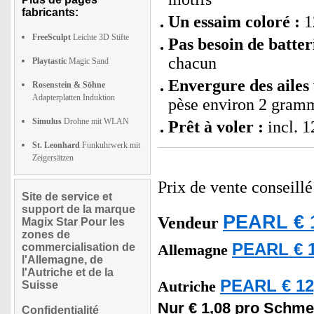
fabricants:
Un essaim coloré :
12
FreeSculpt
Leichte 3D Stifte
Pas besoin de batter
chacun
Playtastic
Magic Sand
Envergure des ailes 
Rosenstein & Söhne
Adapterplatten Induktion
pèse environ 2 gram
Simulus
Drohne mit WLAN
Prêt à voler :
incl. 1
St. Leonhard
Funkuhrwerk mit
Zeigersätzen
Prix de vente conseill
Site de service et
support de la marque
PEARL € 1
Vendeur
Magix Star Pour les
zones de
PEARL € 1
commercialisation de
Allemagne
l'Allemagne, de
l'Autriche et de la
PEARL € 12
Autriche
Suisse
Nur € 1,08 pro Schmet
Confidentialité