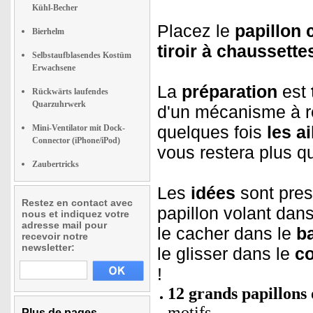
Kühl-Becher
Placez le
papillon
Bierhelm
tiroir à chaussette
Selbstaufblasendes Kostüm
Erwachsene
La
préparation
est
Rückwärts laufendes
Quarzuhrwerk
d'un mécanisme à r
quelques fois
les ai
Mini-Ventilator mit Dock-
Connector (iPhone/iPod)
vous restera plus q
Zaubertricks
Les
idées
sont pres
Restez en contact avec
papillon volant dan
nous et indiquez votre
adresse mail pour
le cacher dans le
b
recevoir notre
newsletter:
le glisser dans le
co
!
12 grands papillons
motifs
Plus de pages