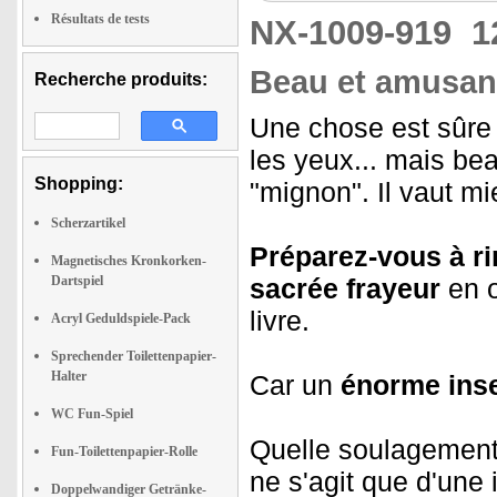
Résultats de tests
NX-1009-919
1
Beau et amusant 
Recherche produits:
Une chose est sûre
les yeux... mais b
Shopping:
"mignon". Il vaut m
Scherzartikel
Préparez-vous à rir
Magnetisches Kronkorken-
Dartspiel
sacrée frayeur
en o
livre.
Acryl Geduldspiele-Pack
Sprechender Toilettenpapier-
Halter
Car un
énorme ins
WC Fun-Spiel
Quelle soulagement p
Fun-Toilettenpapier-Rolle
ne s'agit que d'une 
Doppelwandiger Getränke-