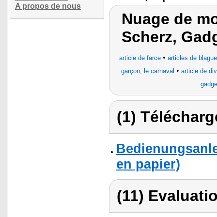
A propos de nous
Nuage de mot
Scherz, Gad
•
article de farce
articles de blagu
•
garçon, le carnaval
article de di
gadge
(1) Télécharg
Bedienungsanlei
en papier)
(11) Evaluatio