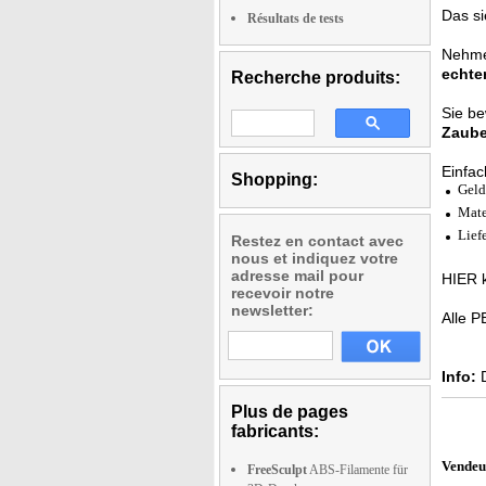
Das si
Résultats de tests
Nehme
echte
Recherche produits:
Sie be
Zaube
Einfac
Shopping:
Geld
Mate
Lief
Restez en contact avec
nous et indiquez votre
adresse mail pour
HIER k
recevoir notre
newsletter:
Alle P
Info:
D
Plus de pages
fabricants:
Vendeu
FreeSculpt
ABS-Filamente für