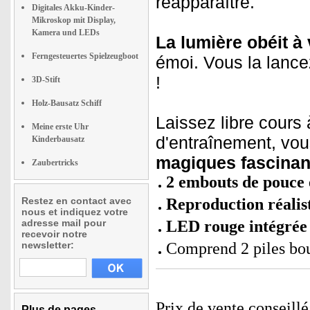
réapparaître.
Digitales Akku-Kinder-
Mikroskop mit Display,
Kamera und LEDs
La lumière obéit 
Ferngesteuertes Spielzeugboot
émoi. Vous la lanc
!
3D-Stift
Holz-Bausatz Schiff
Laissez libre cours
Meine erste Uhr
d'entraînement, vo
Kinderbausatz
magiques fascinan
Zaubertricks
2 embouts de pouce 
Restez en contact avec
Reproduction réalis
nous et indiquez votre
adresse mail pour
LED rouge intégré
recevoir notre
newsletter:
Comprend 2 piles bo
Prix de vente conseill
Plus de pages