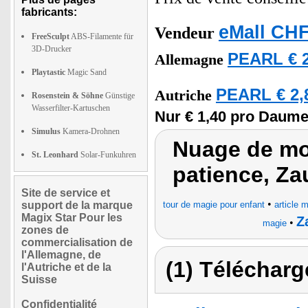
fabricants:
eMall CHF
Vendeur
FreeSculpt
ABS-Filamente für
3D-Drucker
PEARL € 2
Allemagne
Playtastic
Magic Sand
PEARL € 2,
Autriche
Rosenstein & Söhne
Günstige
Wasserfilter-Kartuschen
Nur € 1,40 pro Daume
Simulus
Kamera-Drohnen
Nuage de mot
St. Leonhard
Solar-Funkuhren
patience, Za
Site de service et
•
support de la marque
tour de magie pour enfant
article 
Magix Star Pour les
Z
•
magie
zones de
commercialisation de
l'Allemagne, de
(1) Télécharg
l'Autriche et de la
Suisse
Confidentialité