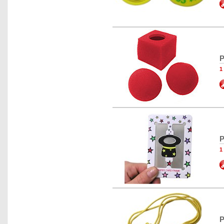
P
1
P
1
P