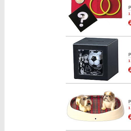
P
1
P
1
P
1