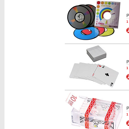
P
1
P
1
P
1