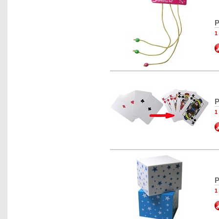
P
1
P
1
P
1