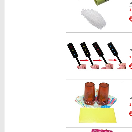
P
1
P
1
P
1