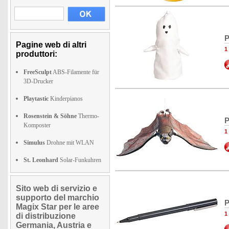
P
Pagine web di altri
1
produttori:
FreeSculpt
ABS-Filamente für
3D-Drucker
Playtastic
Kinderpianos
Rosenstein & Söhne
Thermo-
P
Komposter
1
Simulus
Drohne mit WLAN
St. Leonhard
Solar-Funkuhren
Sito web di servizio e
supporto del marchio
P
Magix Star per le aree
1
di distribuzione
Germania, Austria e