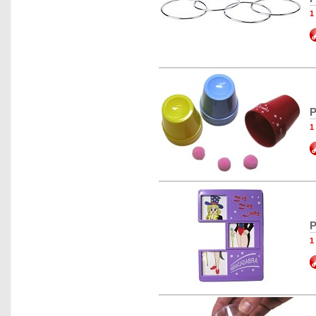
1
P
1
P
1