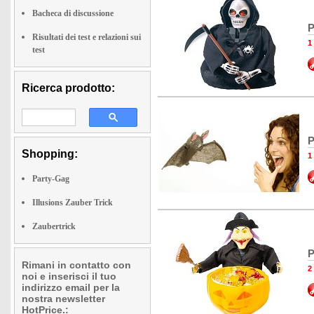
Bacheca di discussione
P
Risultati dei test e relazioni sui
1
test
Ricerca prodotto:
P
Shopping:
1
Party-Gag
Illusions Zauber Trick
Zaubertrick
P
Rimani in contatto con
2
noi e inserisci il tuo
indirizzo email per la
nostra newsletter
HotPrice.: