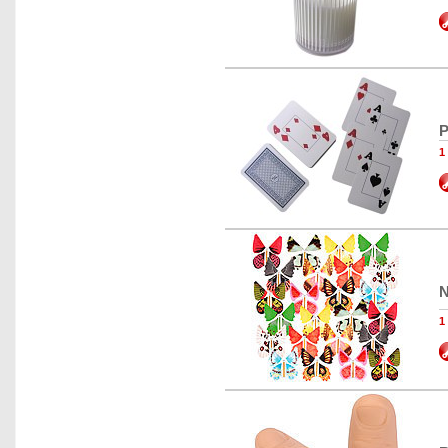
P
1
N
1