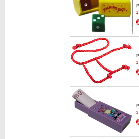
P
1
P
1
P
1