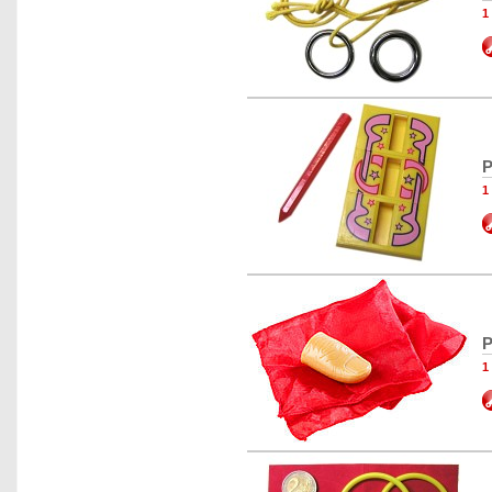
1
P
1
P
1