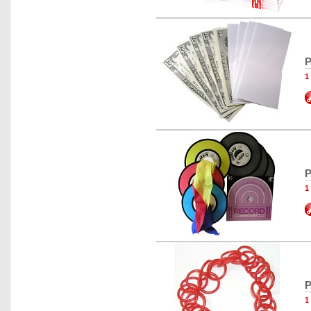
P
1
P
1
P
1