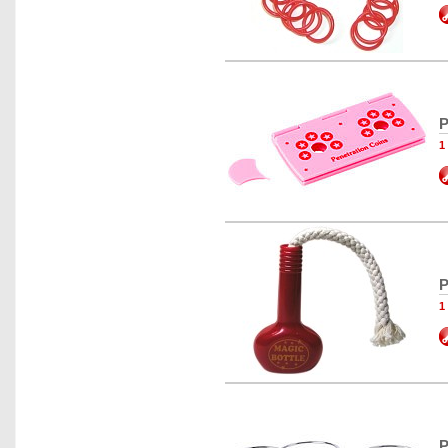
P
1
P
1
P