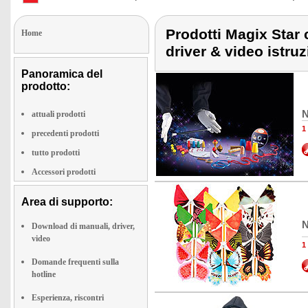
Prodotti Magix Star 
Home
driver & video istruz
Panoramica del
prodotto:
N
attuali prodotti
1
precedenti prodotti
tutto prodotti
Accessori prodotti
Area di supporto:
N
Download di manuali, driver,
video
1
Domande frequenti sulla
hotline
Esperienza, riscontri