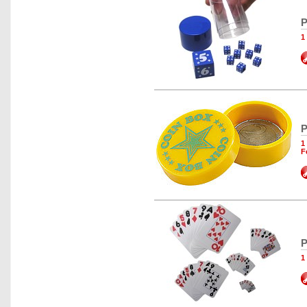
P
1
P
1
F
P
1