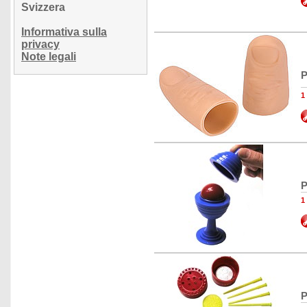
Svizzera
Informativa sulla
privacy
Note legali
P
1
P
1
P