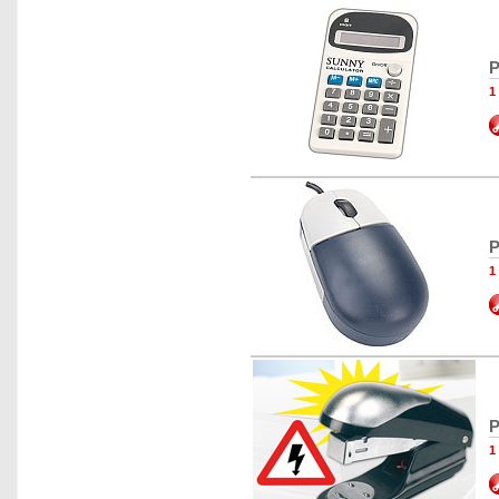
P
1
P
1
P
1