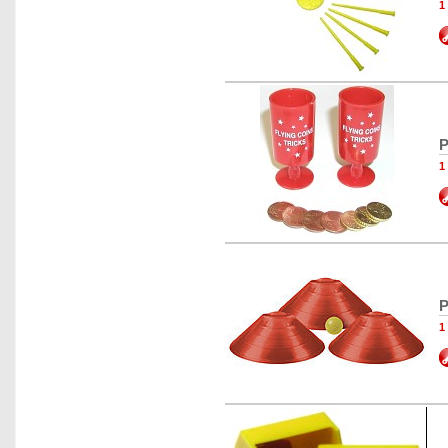
1
P
1
P
1