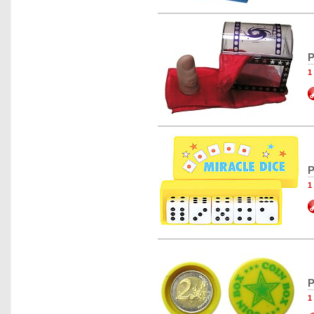
P
1
P
1
P
1