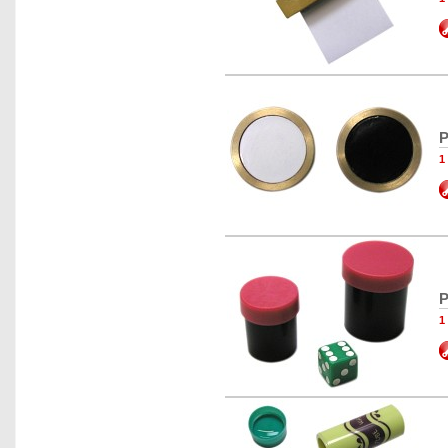
P
1
P
1