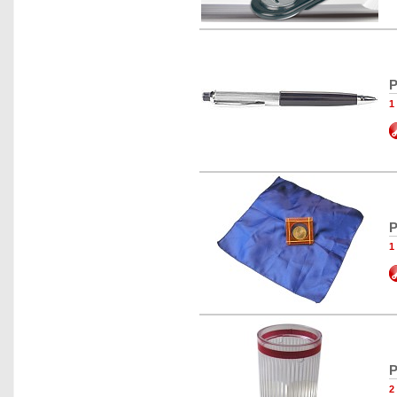
P
1
P
1
P
2