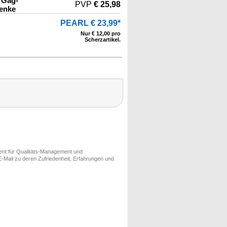
, Gag-
PVP
€ 25,98
enke
PEARL € 23,99*
Nur € 12,00 pro
Scherzartikel.
ment für Qualitäts-Management und
-Mail zu deren Zufriedenheit, Erfahrungen und