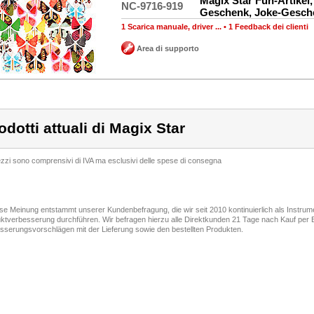
Magix Star Fun-Artikel
NC-9716-919
Geschenk, Joke-Gesch
1 Scarica manuale, driver ...
•
1 Feedback dei clienti
Area di supporto
odotti attuali di Magix Star
rezzi sono comprensivi di IVA ma esclusivi delle spese di consegna
ese Meinung entstammt unserer Kundenbefragung, die wir seit 2010 kontinuierlich als Instru
ktverbesserung durchführen. Wir befragen hierzu alle Direktkunden 21 Tage nach Kauf per E
sserungsvorschlägen mit der Lieferung sowie den bestellten Produkten.