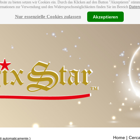
bsite zu bieten setzen wir Cookies ein. Durch das Klicken auf den Button "Akzeptieren" stim
ormationen zur Verwendung und den Widerspruchsmöglichkeiten finden Sie im Bereich
Daten
Nur essenzielle Cookies zulassen
Akzeptieren
Home
| Cerca
tti automaticamente.)