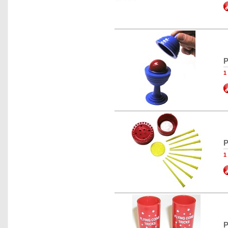
P
1
P
1
P