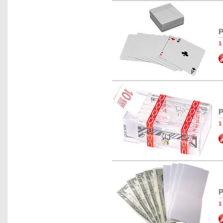
P
1
P
1
P
1