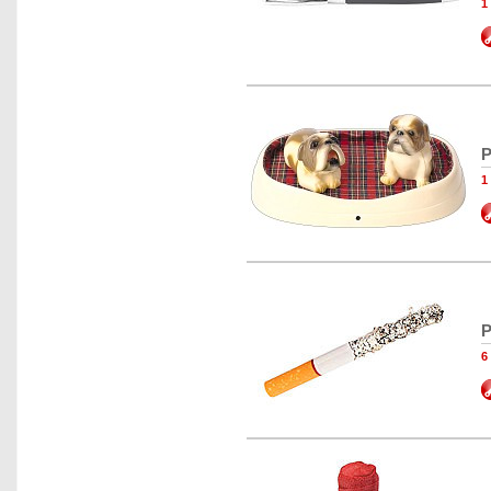
1
P
1
P
6