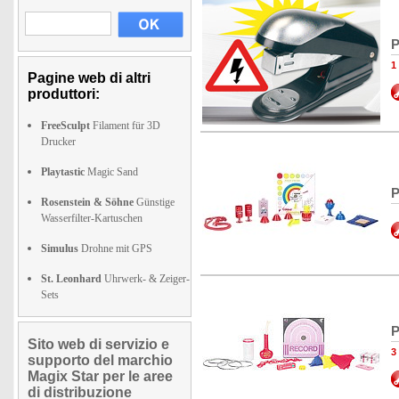
P
1
Pagine web di altri
produttori:
FreeSculpt
Filament für 3D
Drucker
Playtastic
Magic Sand
P
Rosenstein & Söhne
Günstige
Wasserfilter-Kartuschen
Simulus
Drohne mit GPS
St. Leonhard
Uhrwerk- & Zeiger-
Sets
P
Sito web di servizio e
3
supporto del marchio
Magix Star per le aree
di distribuzione