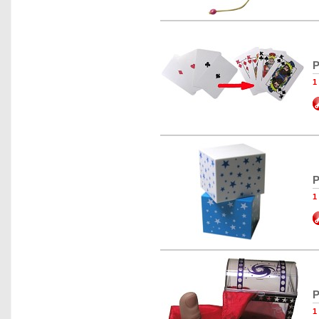
P
1
P
1
P
1