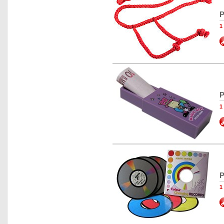
P
1
P
1
P
1