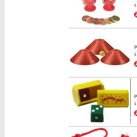
1
P
1
P
1