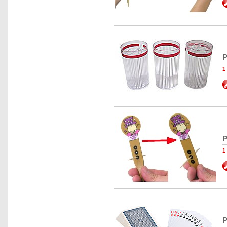
P
1
P
1
P