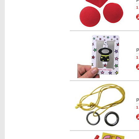
P
1
P
1
P
1