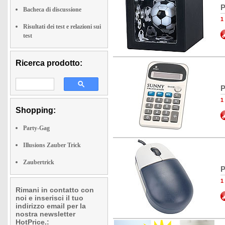
P
Bacheca di discussione
1
Risultati dei test e relazioni sui
test
Ricerca prodotto:
P
1
Shopping:
Party-Gag
Illusions Zauber Trick
Zaubertrick
P
1
Rimani in contatto con
noi e inserisci il tuo
indirizzo email per la
nostra newsletter
HotPrice.: