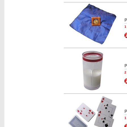
P
1
P
2
P
1