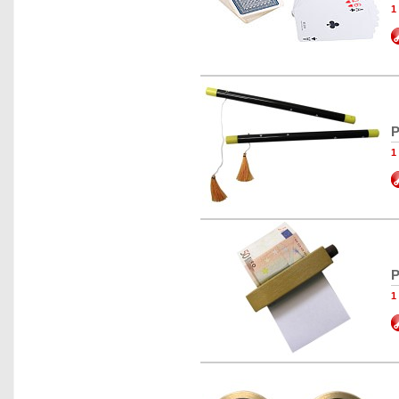
1
P
1
P
1