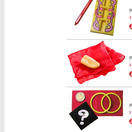
P
1
P
1
P
1