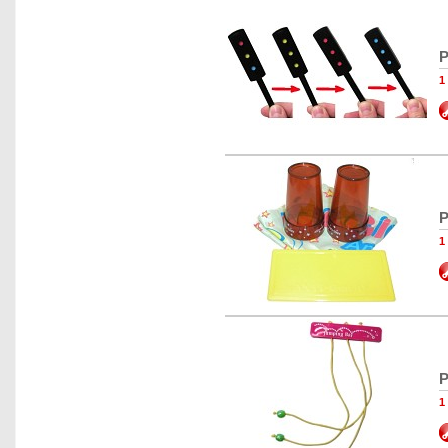
P
1
P
1
P
1