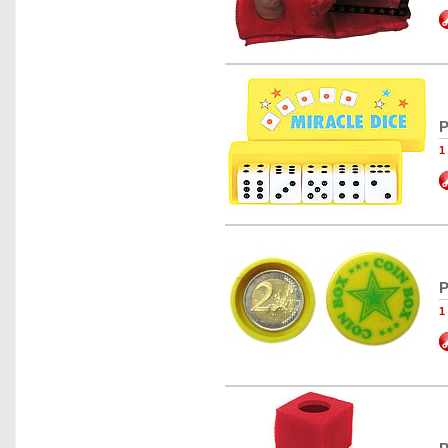
P
1
P
1