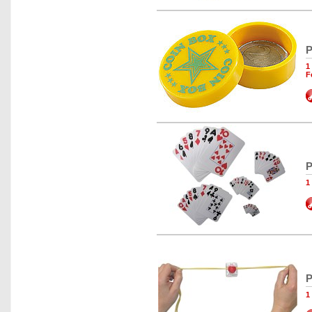
P
1
F
P
1
P
1