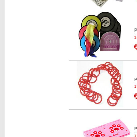
P
1
P
1
P
1