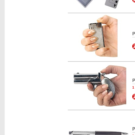
P
P
1
P