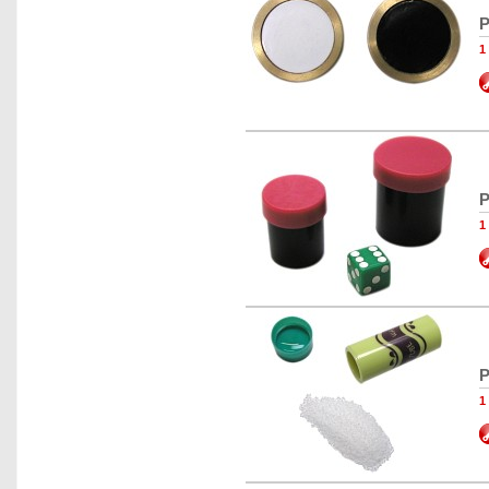
P
1
P
1
P
1