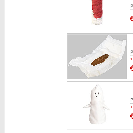
P
P
1
P
1