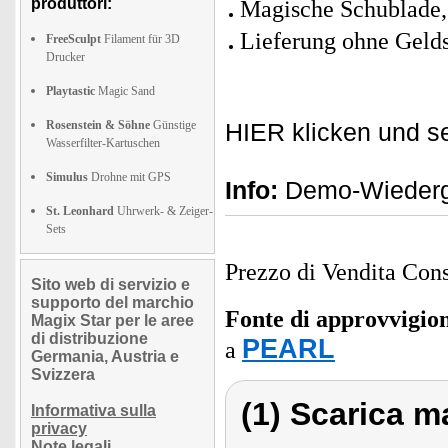
produttori:
Magische Schublade,
Lieferung ohne Geld
FreeSculpt
Filament für 3D
Drucker
Playtastic
Magic Sand
Rosenstein & Söhne
Günstige
HIER klicken und s
Wasserfilter-Kartuschen
Simulus
Drohne mit GPS
Info:
Demo-Wiederga
St. Leonhard
Uhrwerk- & Zeiger-
Sets
Prezzo di Vendita Cons
Sito web di servizio e
supporto del marchio
Fonte di approvvigi
Magix Star per le aree
di distribuzione
PEARL
a
Germania, Austria e
Svizzera
(1) Scarica ma
Informativa sulla
privacy
Note legali